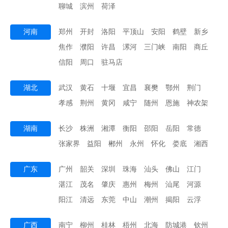
聊城
滨州
荷泽
河南
郑州
开封
洛阳
平顶山
安阳
鹤壁
新乡
焦作
濮阳
许昌
漯河
三门峡
南阳
商丘
信阳
周口
驻马店
湖北
武汉
黄石
十堰
宜昌
襄樊
鄂州
荆门
孝感
荆州
黄冈
咸宁
随州
恩施
神农架
湖南
长沙
株洲
湘潭
衡阳
邵阳
岳阳
常德
张家界
益阳
郴州
永州
怀化
娄底
湘西
广东
广州
韶关
深圳
珠海
汕头
佛山
江门
湛江
茂名
肇庆
惠州
梅州
汕尾
河源
阳江
清远
东莞
中山
潮州
揭阳
云浮
广西
南宁
柳州
桂林
梧州
北海
防城港
钦州