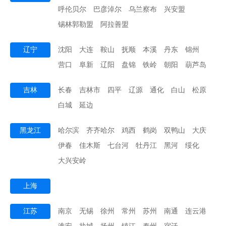
呼伦贝尔
巴彦淖尔
乌兰察布
兴安盟
锡林郭勒盟
阿拉善盟
辽宁
沈阳
大连
鞍山
抚顺
本溪
丹东
锦州
营口
阜新
辽阳
盘锦
铁岭
朝阳
葫芦岛
吉林
长春
吉林市
四平
辽源
通化
白山
松原
白城
延边
黑龙江
哈尔滨
齐齐哈尔
鸡西
鹤岗
双鸭山
大庆
伊春
佳木斯
七台河
牡丹江
黑河
绥化
大兴安岭
上海
江苏
南京
无锡
徐州
常州
苏州
南通
连云港