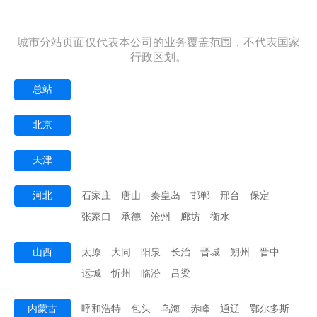
城市分站页面仅代表本公司的业务覆盖范围，不代表国家
行政区划。
总站
北京
天津
河北
石家庄
唐山
秦皇岛
邯郸
邢台
保定
张家口
承德
沧州
廊坊
衡水
山西
太原
大同
阳泉
长治
晋城
朔州
晋中
运城
忻州
临汾
吕梁
内蒙古
呼和浩特
包头
乌海
赤峰
通辽
鄂尔多斯