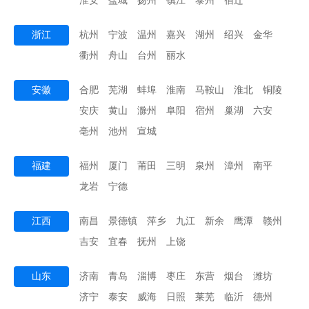
淮安
盐城
扬州
镇江
泰州
宿迁
浙江
杭州
宁波
温州
嘉兴
湖州
绍兴
金华
衢州
舟山
台州
丽水
安徽
合肥
芜湖
蚌埠
淮南
马鞍山
淮北
铜陵
安庆
黄山
滁州
阜阳
宿州
巢湖
六安
亳州
池州
宣城
福建
福州
厦门
莆田
三明
泉州
漳州
南平
龙岩
宁德
江西
南昌
景德镇
萍乡
九江
新余
鹰潭
赣州
吉安
宜春
抚州
上饶
山东
济南
青岛
淄博
枣庄
东营
烟台
潍坊
济宁
泰安
威海
日照
莱芜
临沂
德州