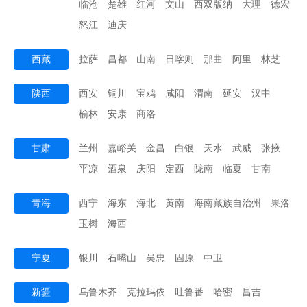
临沧
楚雄
红河
文山
西双版纳
大理
德宏
怒江
迪庆
西藏
拉萨
昌都
山南
日喀则
那曲
阿里
林芝
陕西
西安
铜川
宝鸡
咸阳
渭南
延安
汉中
榆林
安康
商洛
甘肃
兰州
嘉峪关
金昌
白银
天水
武威
张掖
平凉
酒泉
庆阳
定西
陇南
临夏
甘南
青海
西宁
海东
海北
黄南
海南藏族自治州
果洛
玉树
海西
宁夏
银川
石嘴山
吴忠
固原
中卫
新疆
乌鲁木齐
克拉玛依
吐鲁番
哈密
昌吉