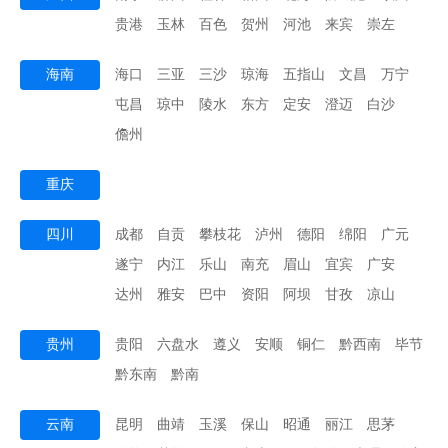
贵港
玉林
百色
贺州
河池
来宾
崇左
海南
海口
三亚
三沙
琼海
五指山
文昌
万宁
屯昌
琼中
陵水
东方
定安
澄迈
白沙
儋州
重庆
四川
成都
自贡
攀枝花
泸州
德阳
绵阳
广元
遂宁
内江
乐山
南充
眉山
宜宾
广安
达州
雅安
巴中
资阳
阿坝
甘孜
凉山
贵州
贵阳
六盘水
遵义
安顺
铜仁
黔西南
毕节
黔东南
黔南
云南
昆明
曲靖
玉溪
保山
昭通
丽江
思茅