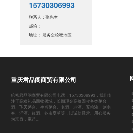
15730306993
联系人：张先生
邮箱：
地址： 服务全哈密地区
重庆君品阁商贸有限公司
哈密君品阁商贸有限公司电话：15730306993，我们专
注于高端礼品回收领域，长期现金高价回收各类茅台
酒、飞天茅台、生肖茅台、名酒、老酒、五粮液、剑南
春、洋酒、红酒、冬虫夏草等，以诚信经营、用心服务
为宗旨，赢得...