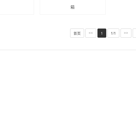
箱
首页
1
1/1
<<
>>