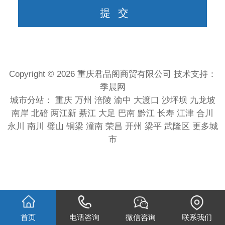
Copyright © 2026 重庆君品阁商贸有限公司 技术支持：
季晨网
城市分站：
重庆
万州
涪陵
渝中
大渡口
沙坪坝
九龙坡
南岸
北碚
两江新
綦江
大足
巴南
黔江
长寿
江津
合川
永川
南川
璧山
铜梁
潼南
荣昌
开州
梁平
武隆区
更多城
市
首页
电话咨询
微信咨询
联系我们