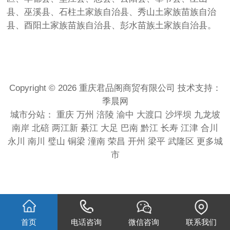
县、巫溪县、石柱土家族自治县、秀山土家族苗族自治
县、酉阳土家族苗族自治县、彭水苗族土家族自治县。
Copyright © 2026 重庆君品阁商贸有限公司 技术支持：
季晨网
城市分站：
重庆
万州
涪陵
渝中
大渡口
沙坪坝
九龙坡
南岸
北碚
两江新
綦江
大足
巴南
黔江
长寿
江津
合川
永川
南川
璧山
铜梁
潼南
荣昌
开州
梁平
武隆区
更多城
市
首页
电话咨询
微信咨询
联系我们