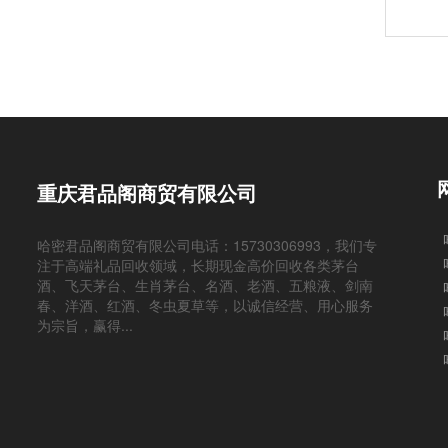
重庆君品阁商贸有限公司
哈密君品阁商贸有限公司电话：15730306993，我们专
注于高端礼品回收领域，长期现金高价回收各类茅台
酒、飞天茅台、生肖茅台、名酒、老酒、五粮液、剑南
春、洋酒、红酒、冬虫夏草等，以诚信经营、用心服务
为宗旨，赢得...