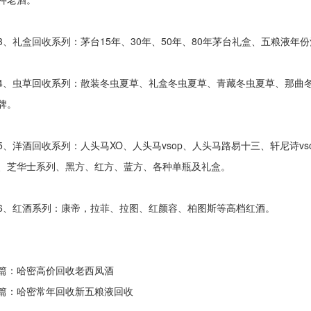
礼盒回收系列：茅台15年、30年、50年、80年茅台礼盒、五粮液年
虫草回收系列：散装冬虫夏草、礼盒冬虫夏草、青藏冬虫夏草、那曲冬
牌。
洋酒回收系列：人头马XO、人头马vsop、人头马路易十三、轩尼诗vs
、芝华士系列、黑方、红方、蓝方、各种单瓶及礼盒。
红酒系列：康帝，拉菲、拉图、红颜容、柏图斯等高档红酒。
篇：哈密
高价回收老西凤酒
篇：哈密
常年回收新五粮液回收