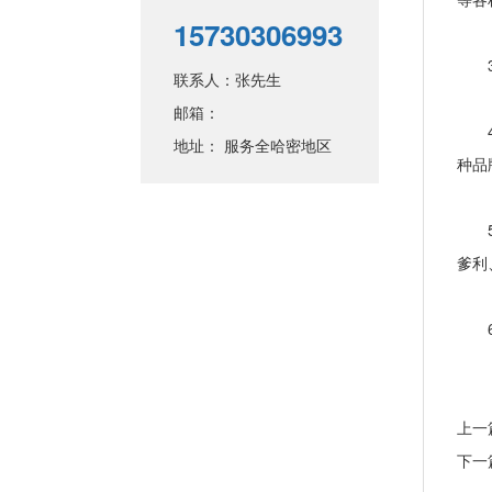
15730306993
3、
联系人：张先生
邮箱：
4、
地址： 服务全哈密地区
种品
5、
爹利
6、
上一
下一