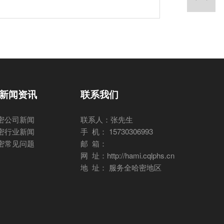
新闻资讯
联系我们
密公司新闻
联系人：张先生
密行业新闻
手 机： 15730306993
密常见问题
邮 箱：
网 址：http://hami.cqlphs.cn
地 址： 服务全哈密地区