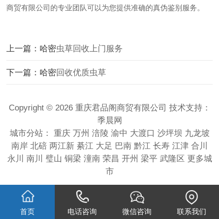
商贸有限公司的专业团队可以为您提供准确的真伪鉴别服务。
上一篇：哈密
虫草回收上门服务
下一篇：哈密
回收优质虫草
Copyright © 2026 重庆君品阁商贸有限公司 技术支持：
季晨网
城市分站：
重庆
万州
涪陵
渝中
大渡口
沙坪坝
九龙坡
南岸
北碚
两江新
綦江
大足
巴南
黔江
长寿
江津
合川
永川
南川
璧山
铜梁
潼南
荣昌
开州
梁平
武隆区
更多城
市
首页
电话咨询
微信咨询
联系我们