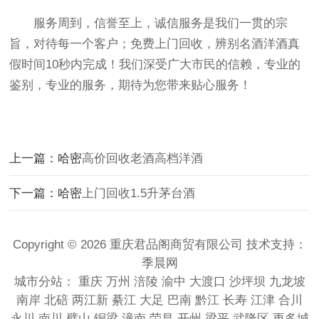
服务周到，信誉至上，诚信服务是我们一贯的宗
旨，对待每一个客户；免费上门回收，辨别名酒洋酒真
假时间10秒内完成！我们深受广大市民的信赖，专业的
鉴别，专业的服务，期待为您带来贴心服务！
上一篇：哈密
高价回收老酒高档洋酒
下一篇：哈密
上门回收1.5升茅台酒
Copyright © 2026 重庆君品阁商贸有限公司 技术支持：
季晨网
城市分站：
重庆
万州
涪陵
渝中
大渡口
沙坪坝
九龙坡
南岸
北碚
两江新
綦江
大足
巴南
黔江
长寿
江津
合川
永川
南川
璧山
铜梁
潼南
荣昌
开州
梁平
武隆区
更多城