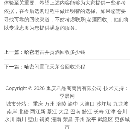
体验至关重要。希望上述内容能够为大家提供一些参考
依据，在今后选购过程中做出明智的选择。如果您需要
寻找可靠的回收渠道，不妨考虑联系[老酒回收]，他们将
以专业态度为您提供满意的服务。
上一篇：哈密
老古井贡酒回收多少钱
下一篇：哈密
闲置飞天茅台回收流程
Copyright © 2026 重庆君品阁商贸有限公司 技术支持：
季晨网
城市分站：
重庆
万州
涪陵
渝中
大渡口
沙坪坝
九龙坡
南岸
北碚
两江新
綦江
大足
巴南
黔江
长寿
江津
合川
永川
南川
璧山
铜梁
潼南
荣昌
开州
梁平
武隆区
更多城
市