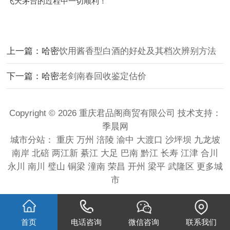
飞天茅台的过程中一切顺利！
上一篇：哈密
饮用酱香型白酒的好处及其档次辨别方法
下一篇：哈密
老剑南春回收鉴定估价
Copyright © 2026 重庆君品阁商贸有限公司 技术支持：
季晨网
城市分站：
重庆
万州
涪陵
渝中
大渡口
沙坪坝
九龙坡
南岸
北碚
两江新
綦江
大足
巴南
黔江
长寿
江津
合川
永川
南川
璧山
铜梁
潼南
荣昌
开州
梁平
武隆区
更多城
市
首页
电话咨询
微信咨询
联系我们